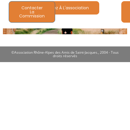
Contacter
Adhérez À L'association
La
Commission
©Association Rhône-Alpes des Amis de Saint-Jacques., 2004 - Tous
droits réservés